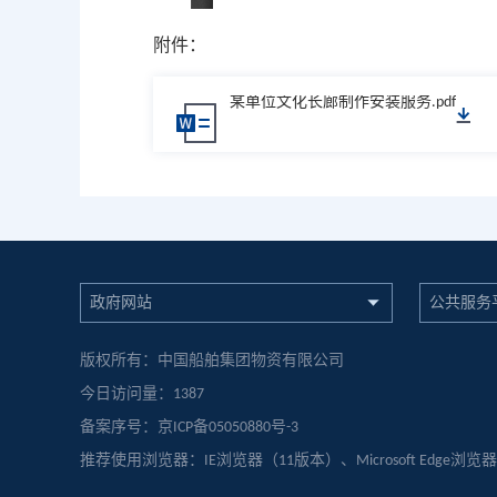
附件：
某单位文化长廊制作安装服务.pdf
政府网站
公共服务
版权所有：中国船舶集团物资有限公司
今日访问量：
1387
备案序号：京ICP备05050880号-3
推荐使用浏览器：IE浏览器（11版本）、Microsoft Edge浏